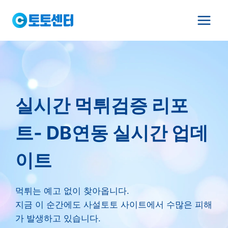
Skip
to
content
실시간 먹튀검증 리포
트- DB연동 실시간 업데
이트
먹튀는 예고 없이 찾아옵니다.
지금 이 순간에도 사설토토 사이트에서 수많은 피해
가 발생하고 있습니다.