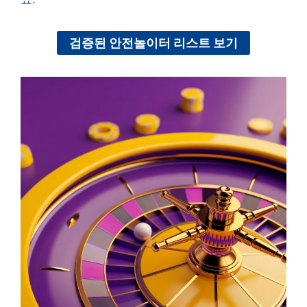
검증된 안전놀이터 리스트 보기