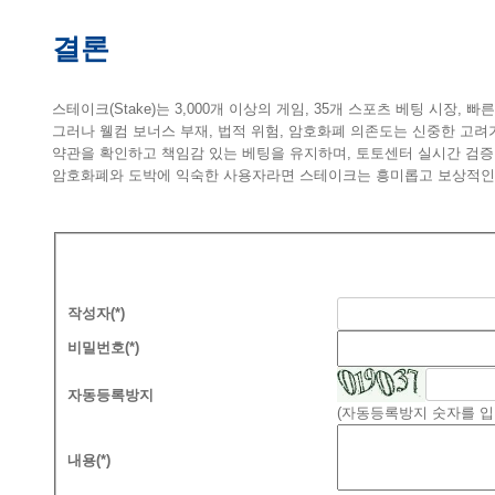
결론
스테이크(Stake)는 3,000개 이상의 게임, 35개 스포츠 베팅 시
그러나 웰컴 보너스 부재, 법적 위험, 암호화폐 의존도는 신중한 고려
약관을 확인하고 책임감 있는 베팅을 유지하며, 토토센터 실시간 검증
암호화폐와 도박에 익숙한 사용자라면 스테이크는 흥미롭고 보상적인
작성자(*)
비밀번호(*)
자동등록방지
(자동등록방지 숫자를 입
내용(*)