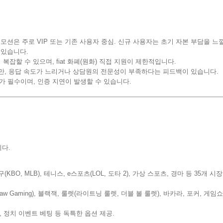
모션은 주로 VIP 또는 기존 사용자 중심. 신규 사용자는 초기 자본 부담을 느낄
 있습니다.
잡할 수 있으며, fiat 화폐(원화) 직접 지원이 제한적입니다.
하지만, 응답 속도가 느리거나 상담원의 전문성이 부족하다는 피드백이 있습니다.
차가 필수이며, 인증 지연이 발생할 수 있습니다.
다.
, 야구(KBO, MLB), 테니스, e스포츠(LOL, 도타 2), 가상 스포츠, 경마 등 3
Hacksaw Gaming), 블랙잭, 룰렛(라이트닝 룰렛, 더블 볼 룰렛), 바카라, 포커, 게임쇼
 베팅, 정치 이벤트 베팅 등 독특한 옵션 제공.