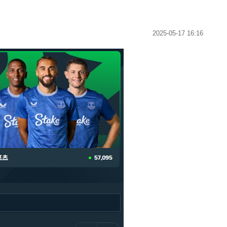
2025-05-17 16:16