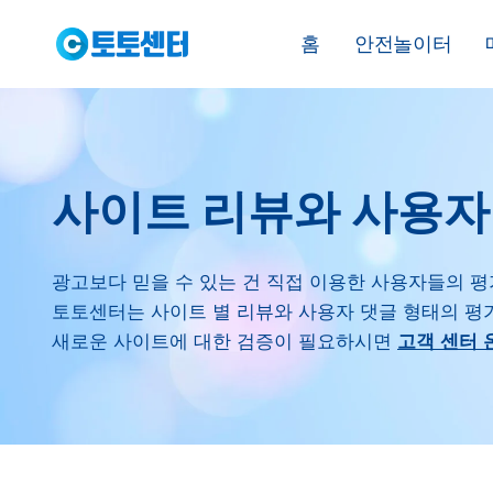
Skip
홈
안전놀이터
to
content
사이트 리뷰와 사용자
광고보다 믿을 수 있는 건 직접 이용한 사용자들의 
토토센터는 사이트 별 리뷰와 사용자 댓글 형태의 평
새로운 사이트에 대한 검증이 필요하시면
고객 센터 