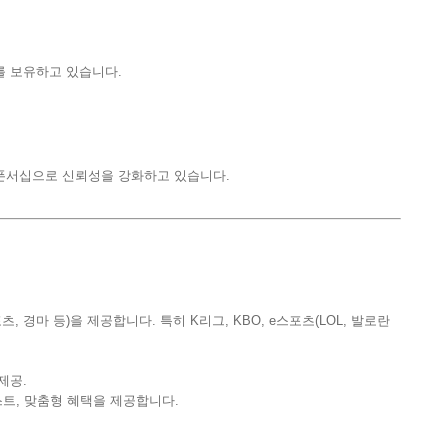
8)를 보유하고 있습니다.
명 스폰서십으로 신뢰성을 강화하고 있습니다.
포츠, 경마 등)을 제공합니다. 특히 K리그, KBO, e스포츠(LOL, 발로란
제공.
 호스트, 맞춤형 혜택을 제공합니다.