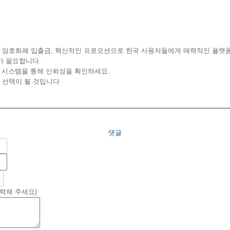
장, 빠른 암호화폐 입출금, 혁신적인 프로모션으로 한국 사용자들에게 매력적인 플랫
가 필요합니다.
 시스템을 통해 신뢰성을 확인하세요.
 선택이 될 것입니다
댓글
력해 주세요)