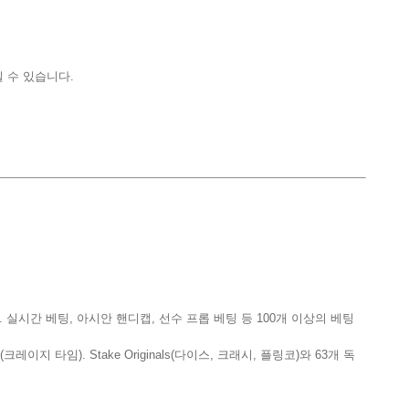
 수 있습니다.
5개 시장. 실시간 베팅, 아시안 핸디캡, 선수 프롭 베팅 등 100개 이상의 베팅
(크레이지 타임). Stake Originals(다이스, 크래시, 플링코)와 63개 독