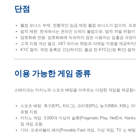
단점
웰컴 보너스 부재: 전통적인 입금 매칭 웰컴 보너스가 없으며, 프로
법적 제한: 한국에서는 온라인 도박이 불법으로, 법적 처벌 위험이
암호화폐 전용: 암호화폐에 익숙하지 않은 사용자는 입출금 과정이 복
고객 지원 개선 필요: 24/7 라이브 채팅과 이메일 지원을 제공
KYC 절차: 계정 등록은 간단하지만, 출금 전 KYC(신원 확인) 절
이용 가능한 게임 종류
스테이크는 카지노와 스포츠 베팅을 아우르는 다양한 게임을 제공합니
스포츠 베팅: 축구(EPL, K리그), 크리켓(IPL), 농구(NBA, KBL)
유형 지원.
카지노 게임: 3,000개 이상의 슬롯(Pragmatic Play, NetEnt, 
점 게임 포함.
기타: 프로바블리 페어(Provably Fair) 게임, 가상 게임, TV 쇼