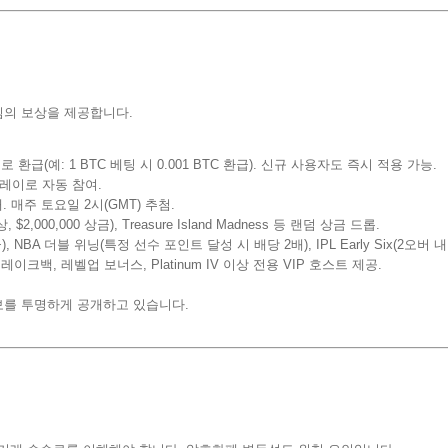
심의 보상을 제공합니다.
환급(예: 1 BTC 베팅 시 0.001 BTC 환급). 신규 사용자도 즉시 적용 가능.
 플레이로 자동 참여.
배. 매주 토요일 2시(GMT) 추첨.
000,000 상금), Treasure Island Madness 등 랜덤 상금 드롭.
NBA 더블 위닝(특정 선수 포인트 달성 시 배당 2배), IPL Early Six(2오버 내
 레이크백, 레벨업 보너스, Platinum IV 이상 전용 VIP 호스트 제공.
를 투명하게 공개하고 있습니다.