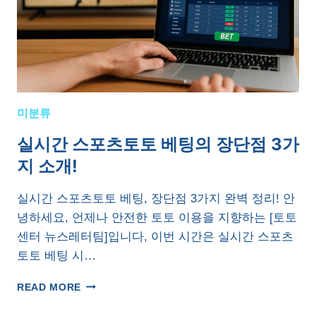
미분류
실시간 스포츠토토 베팅의 장단점 3가
지 소개!
실시간 스포츠토토 베팅, 장단점 3가지 완벽 정리! 안
녕하세요, 언제나 안전한 토토 이용을 지향하는 [토토
센터 뉴스레터팀]입니다, 이번 시간은 실시간 스포츠
토토 베팅 시…
실
READ MORE
시
간