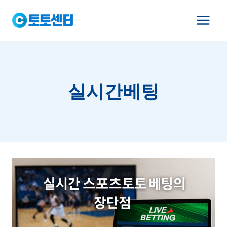
Skip
to
content
실시간베팅