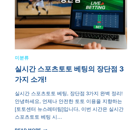
미분류
실시간 스포츠토토 베팅의 장단점 3
가지 소개!
실시간 스포츠토토 베팅, 장단점 3가지 완벽 정리!
안녕하세요, 언제나 안전한 토토 이용을 지향하는
[토토센터 뉴스레터팀]입니다, 이번 시간은 실시간
스포츠토토 베팅 시…
실