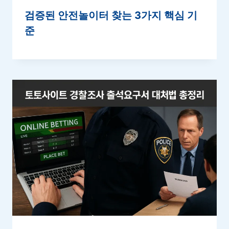
검증된 안전놀이터 찾는 3가지 핵심 기
준