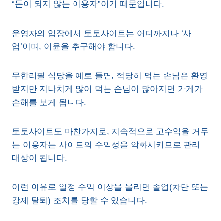
“돈이 되지 않는 이용자”이기 때문입니다.
운영자의 입장에서 토토사이트는 어디까지나 ‘사
업’이며, 이윤을 추구해야 합니다.
무한리필 식당을 예로 들면, 적당히 먹는 손님은 환영
받지만 지나치게 많이 먹는 손님이 많아지면 가게가
손해를 보게 됩니다.
토토사이트도 마찬가지로, 지속적으로 고수익을 거두
는 이용자는 사이트의 수익성을 악화시키므로 관리
대상이 됩니다.
이런 이유로 일정 수익 이상을 올리면 졸업(차단 또는
강제 탈퇴) 조치를 당할 수 있습니다.