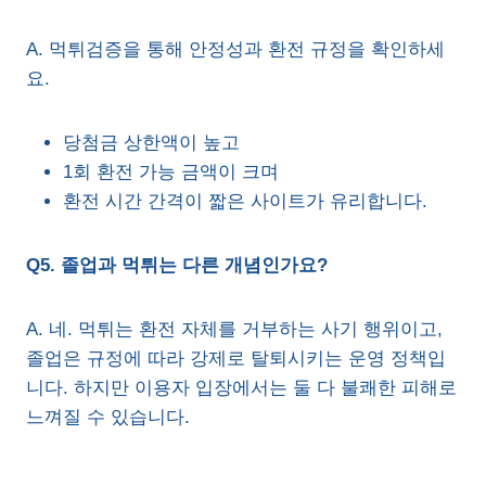
A. 먹튀검증을 통해 안정성과 환전 규정을 확인하세
요.
당첨금 상한액이 높고
1회 환전 가능 금액이 크며
환전 시간 간격이 짧은 사이트가 유리합니다.
Q5. 졸업과 먹튀는 다른 개념인가요?
A. 네. 먹튀는 환전 자체를 거부하는 사기 행위이고,
졸업은 규정에 따라 강제로 탈퇴시키는 운영 정책입
니다. 하지만 이용자 입장에서는 둘 다 불쾌한 피해로
느껴질 수 있습니다.