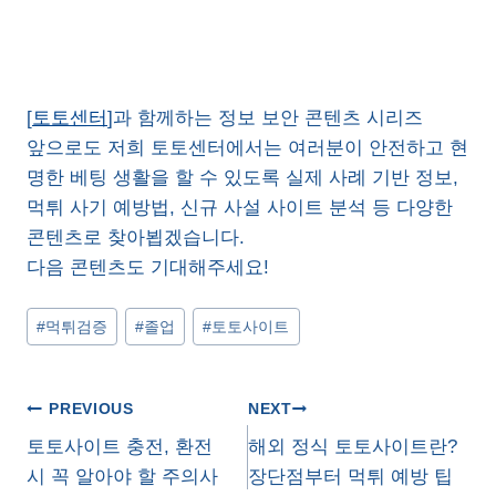
[
토토센터
]과 함께하는 정보 보안 콘텐츠 시리즈
앞으로도 저희 토토센터에서는 여러분이 안전하고 현
명한 베팅 생활을 할 수 있도록 실제 사례 기반 정보,
먹튀 사기 예방법, 신규 사설 사이트 분석 등 다양한
콘텐츠로 찾아뵙겠습니다.
다음 콘텐츠도 기대해주세요!
Post
#
먹튀검증
#
졸업
#
토토사이트
Tags:
글
PREVIOUS
NEXT
탐
토토사이트 충전, 환전
해외 정식 토토사이트란?
시 꼭 알아야 할 주의사
장단점부터 먹튀 예방 팁