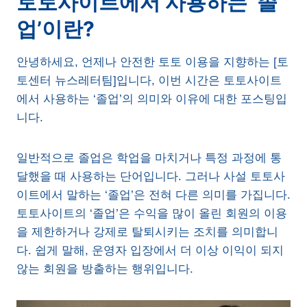
토토사이트에서 사용하는 ‘졸
업’이란?
안녕하세요, 언제나 안전한 토토 이용을 지향하는 [토
토센터 뉴스레터팀]입니다, 이번 시간은 토토사이트
에서 사용하는 ‘졸업’의 의미와 이유에 대한 포스팅입
니다.
일반적으로 졸업은 학업을 마치거나 특정 과정에 통
달했을 때 사용하는 단어입니다. 그러나 사설 토토사
이트에서 말하는 ‘졸업’은 전혀 다른 의미를 가집니다.
토토사이트의 ‘졸업’은 수익을 많이 올린 회원의 이용
을 제한하거나 강제로 탈퇴시키는 조치를 의미합니
다. 쉽게 말해, 운영자 입장에서 더 이상 이익이 되지
않는 회원을 방출하는 행위입니다.