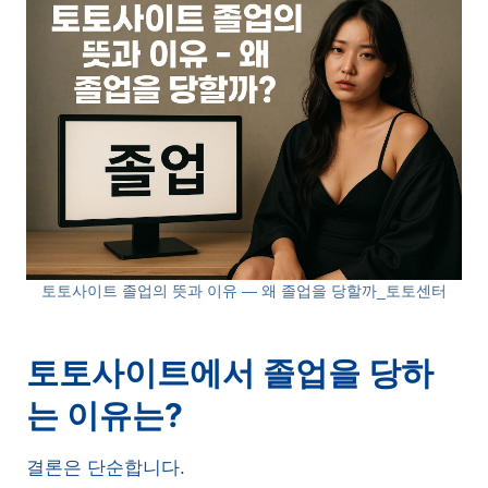
토토사이트 졸업의 뜻과 이유 — 왜 졸업을 당할까_토토센터
토토사이트에서 졸업을 당하
는 이유는?
결론은 단순합니다.