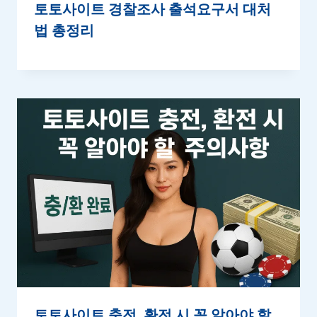
토토사이트 경찰조사 출석요구서 대처
법 총정리
토토사이트 충전, 환전 시 꼭 알아야 할