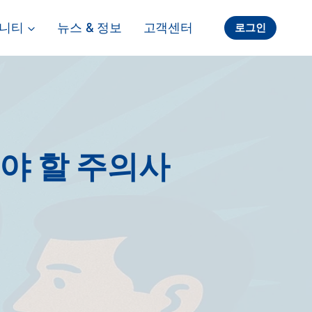
니티
뉴스 & 정보
고객센터
로그인
아야 할 주의사