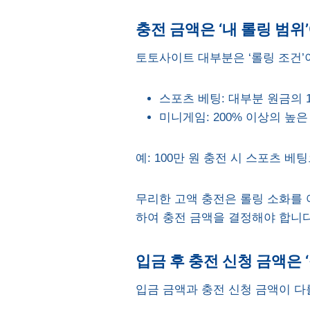
충전 금액은 ‘내 롤링 범위
토토사이트 대부분은 ‘롤링 조건’
스포츠 베팅: 대부분 원금의 1
미니게임: 200% 이상의 높은
예: 100만 원 충전 시 스포츠 베
무리한 고액 충전은 롤링 소화를 
하여 충전 금액을 결정해야 합니다
입금 후 충전 신청 금액은 
입금 금액과 충전 신청 금액이 다