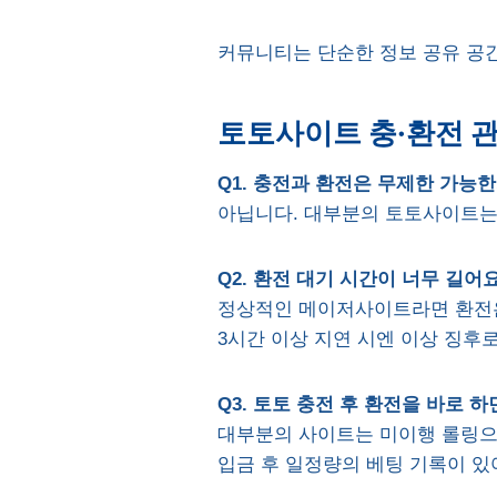
커뮤니티는 단순한 정보 공유 공간
토토사이트 충·환전 관
Q1. 충전과 환전은 무제한 가능
아닙니다. 대부분의 토토사이트는 
Q2. 환전 대기 시간이 너무 길어
정상적인 메이저사이트라면 환전은
3시간 이상 지연 시엔 이상 징후
Q3. 토토 충전 후 환전을 바로 
대부분의 사이트는 미이행 롤링으
입금 후 일정량의 베팅 기록이 있