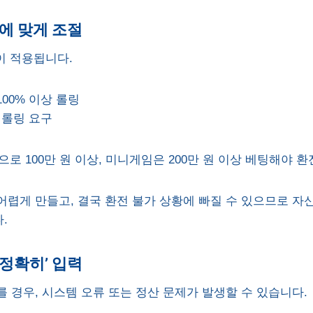
’에 맞게 조절
이 적용됩니다.
00% 이상 롤링
 롤링 요구
팅으로 100만 원 이상, 미니게임은 200만 원 이상 베팅해야 환
어렵게 만들고, 결국 환전 불가 상황에 빠질 수 있으므로 자
.
‘정확히’ 입력
를 경우, 시스템 오류 또는 정산 문제가 발생할 수 있습니다.