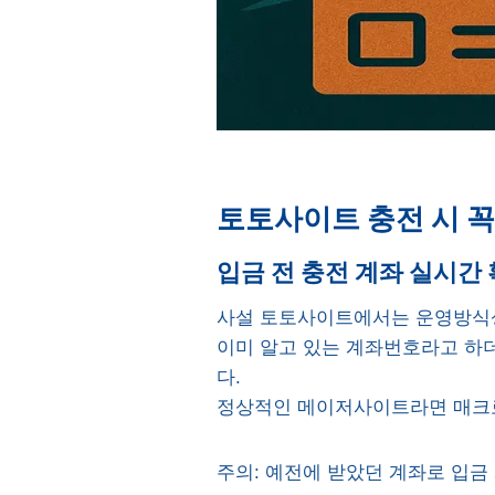
토토사이트 충전 시 꼭
입금 전 충전 계좌 실시간 
사설 토토사이트에서는 운영방식상
이미 알고 있는 계좌번호라고 하더
다.
정상적인 메이저사이트라면 매크로
주의: 예전에 받았던 계좌로 입금