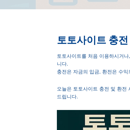
토토사이트 충전 
토토사이트를 처음 이용하시거나,
니다.
충전은 자금의 입금, 환전은 수익
오늘은 토토사이트 충전 및 환전 
드립니다.