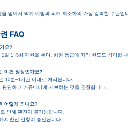
을 넘어서 먹튀 예방과 피해 최소화의 가장 강력한 수단입니
련 FAQ
한가요?
1일 1~3회 제한을 두며, 회원 등급에 따라 한도도 상이합니
요. 이건 정상인가요?
 10분~1시간 이내로 처리됩니다.
로 판단하고 커뮤니티에 제보하는 것을 권장합니다.
하면 어떻게 되나요?
로 인해 환전이 불가능합니다.
어야 환전 신청이 승인됩니다.