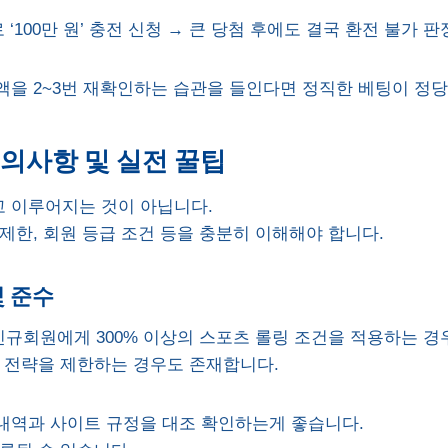
로 ‘100만 원’ 충전 신청 → 큰 당첨 후에도 결국 환전 불가 판
액을 2~3번 재확인하는 습관을 들인다면 정직한 베팅이 정
의사항 및 실전 꿀팁
고 이루어지는 것이 아닙니다.
제한, 회원 등급 조건 등을 충분히 이해해야 합니다.
 준수
규회원에게 300% 이상의 스포츠 롤링 조건을 적용하는 경
팅 전략을 제한하는 경우도 존재합니다.
내역과 사이트 규정을 대조 확인하는게 좋습니다.