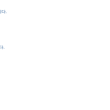
다.
다.