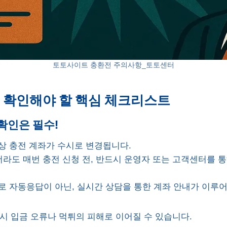
토토사이트 충환전 주의사항_토토센터
 확인해야 할 핵심 체크리스트
확인은 필수!
 충전 계좌가 수시로 변경됩니다.
라도 매번 충전 신청 전, 반드시 운영자 또는 고객센터를 
 자동응답이 아닌, 실시간 상담을 통한 계좌 안내가 이루어
 시 입금 오류나 먹튀의 피해로 이어질 수 있습니다.